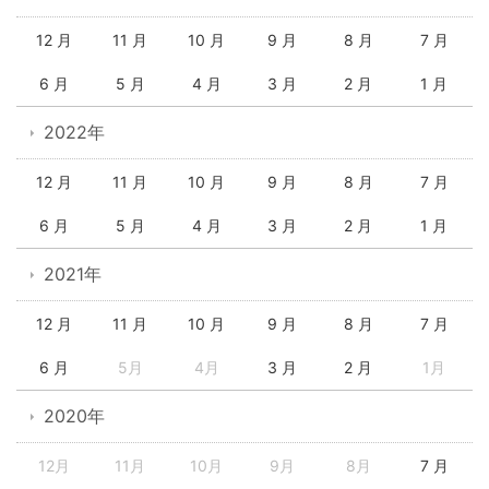
12 月
11 月
10 月
9 月
8 月
7 月
6 月
5 月
4 月
3 月
2 月
1 月
2022年
12 月
11 月
10 月
9 月
8 月
7 月
6 月
5 月
4 月
3 月
2 月
1 月
2021年
12 月
11 月
10 月
9 月
8 月
7 月
6 月
5月
4月
3 月
2 月
1月
2020年
12月
11月
10月
9月
8月
7 月