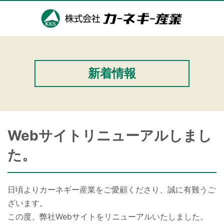
新着情報
Webサイトリニューアルしまし
た。
日頃よりカーネギー産業をご愛顧くださり、誠に有難うご
ざいます。
この度、弊社Webサイトをリニューアルいたしました。