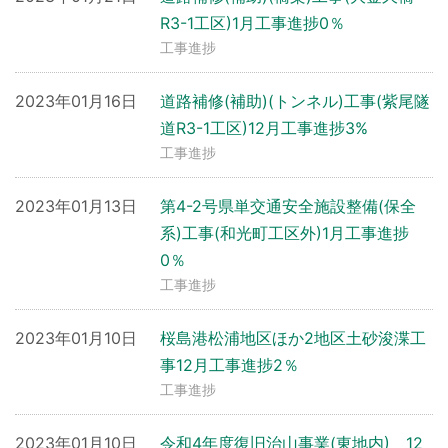
R3-1工区)1月工事進捗0％
工事進捗
2023年01月16日
道路補修(補助)(トンネル)工事(紫尾隧
道R3-1工区)12月工事進捗3%
工事進捗
2023年01月13日
第4-2号県単交通安全施設整備(保全
系)工事(和光町工区外)1月工事進捗
0％
工事進捗
2023年01月10日
桜島港松浦地区ほか2地区土砂浚渫工
事12月工事進捗2％
工事進捗
2023年01月10日
令和4年度復旧治山事業(東地内) 12