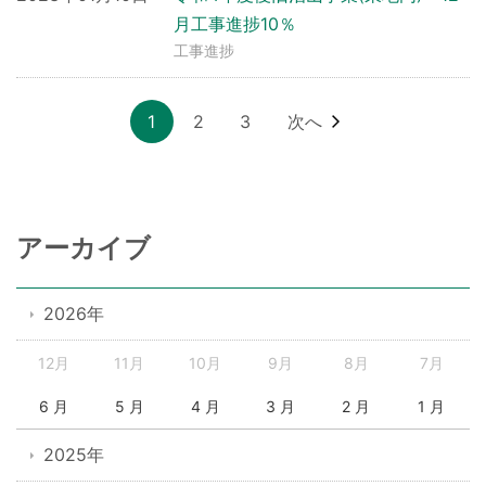
月工事進捗10％
工事進捗
1
2
3
次へ
アーカイブ
2026年
12月
11月
10月
9月
8月
7月
6 月
5 月
4 月
3 月
2 月
1 月
2025年