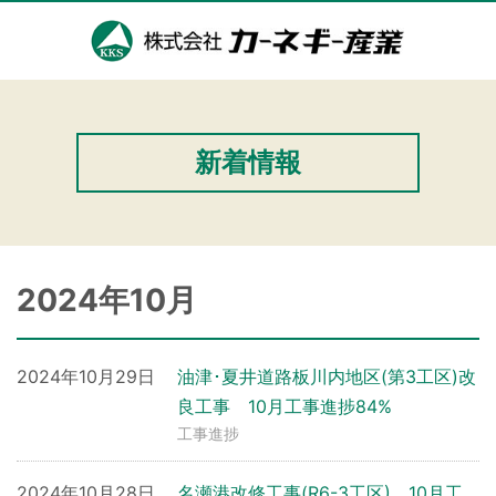
新着情報
2024年10月
2024年10月29日
油津･夏井道路板川内地区(第3工区)改
良工事 10月工事進捗84%
工事進捗
2024年10月28日
名瀬港改修工事(R6-3工区) 10月工