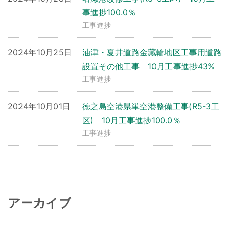
事進捗100.0％
工事進捗
2024年10月25日
油津・夏井道路金藏輪地区工事用道路
設置その他工事 10月工事進捗43%
工事進捗
2024年10月01日
徳之島空港県単空港整備工事(R5-3工
区) 10月工事進捗100.0％
工事進捗
アーカイブ