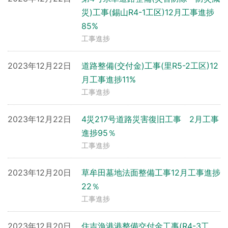
災)工事(錫山R4-1工区)12月工事進捗
85%
工事進捗
2023年12月22日
道路整備(交付金)工事(里R5-2工区)12
月工事進捗11%
工事進捗
2023年12月22日
4災217号道路災害復旧工事 2月工事
進捗95％
工事進捗
2023年12月20日
草牟田墓地法面整備工事12月工事進捗
22％
工事進捗
2023年12月20日
住吉漁港港整備交付金工事(R4-3工