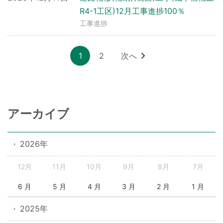
R4-1工区)12月工事進捗100％
工事進捗
1
2
次へ
アーカイブ
2026年
12月
11月
10月
9月
8月
7月
6 月
5 月
4 月
3 月
2 月
1 月
2025年