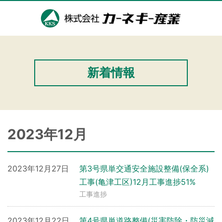
新着情報
2023年12月
2023年12月27日
第3号県単交通安全施設整備(保全系)
工事(亀津工区)12月工事進捗51%
工事進捗
2023年12月22日
第4号県単道路整備(災害防除・防災減