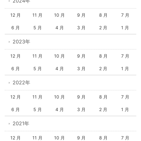
2024年
12 月
11 月
10 月
9 月
8 月
7 月
6 月
5 月
4 月
3 月
2 月
1 月
2023年
12 月
11 月
10 月
9 月
8 月
7 月
6 月
5 月
4 月
3 月
2 月
1 月
2022年
12 月
11 月
10 月
9 月
8 月
7 月
6 月
5 月
4 月
3 月
2 月
1 月
2021年
12 月
11 月
10 月
9 月
8 月
7 月