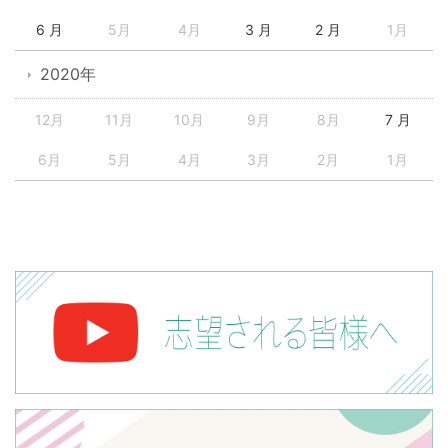
6 月
5月
4月
3 月
2 月
1月
2020年
12月
11月
10月
9月
8月
7 月
6月
5月
4月
3月
2月
1月