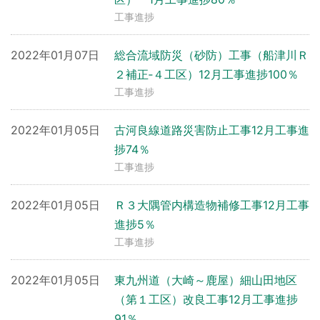
工事進捗
2022年01月07日
総合流域防災（砂防）工事（船津川Ｒ
２補正‐４工区）12月工事進捗100％
工事進捗
2022年01月05日
古河良線道路災害防止工事12月工事進
捗74％
工事進捗
2022年01月05日
Ｒ３大隅管内構造物補修工事12月工事
進捗5％
工事進捗
2022年01月05日
東九州道（大崎～鹿屋）細山田地区
（第１工区）改良工事12月工事進捗
91％