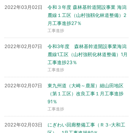
2022年03月02日
令和３年度 森林基幹道開設事業 海潟
麓線１工区（山村強靱化林道整備）2
月工事進捗27％
工事進捗
2022年02月07日
令和3年度 森林基幹道開設事業海潟
麓線1工区（山村強靭化林道整備）1月
工事進捗23％
工事進捗
2022年02月07日
東九州道（大崎～鹿屋）細山田地区
（第１工区）改良工事１月工事進捗
91％
工事進捗
2022年02月03日
にぎわい回廊整備工事（Ｒ３‐大和工
区） 1月工事進捗80％