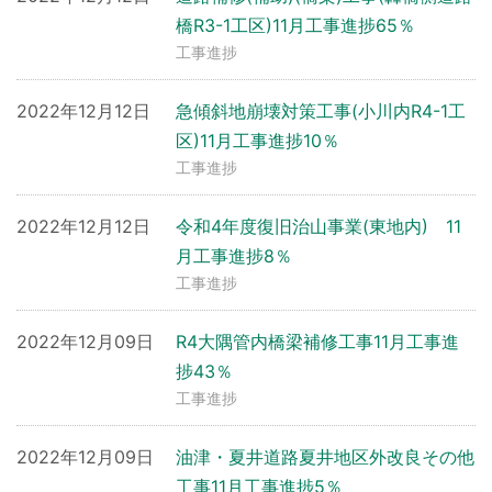
橋R3-1工区)11月工事進捗65％
工事進捗
2022年12月12日
急傾斜地崩壊対策工事(小川内R4-1工
区)11月工事進捗10％
工事進捗
2022年12月12日
令和4年度復旧治山事業(東地内) 11
月工事進捗8％
工事進捗
2022年12月09日
R4大隅管内橋梁補修工事11月工事進
捗43％
工事進捗
2022年12月09日
油津・夏井道路夏井地区外改良その他
工事11月工事進捗5％