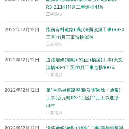
R3-2工区)11月工事進捗41%
工事進捗
2022年12月12日
指宿有料道路(Ⅱ期)法面改築工事(R3-4
工区)11月工事進捗35%
工事進捗
2022年12月12日
道路補修(補助)(補正)(橋梁)工事(天文
潟橋R3-1工区)11月工事進捗100％
工事進捗
2022年12月12日
第1号県単道路整備(災害防除・通常)
工事(坂元町R3-1工区)11月工事進捗
59%
工事進捗
2022年12月12日
道路補修(補助)(橋梁)工事(轟橋側道路