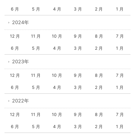
6 月
5 月
4 月
3 月
2 月
1 月
2024年
12 月
11 月
10 月
9 月
8 月
7 月
6 月
5 月
4 月
3 月
2 月
1 月
2023年
12 月
11 月
10 月
9 月
8 月
7 月
6 月
5 月
4 月
3 月
2 月
1 月
2022年
12 月
11 月
10 月
9 月
8 月
7 月
6 月
5 月
4 月
3 月
2 月
1 月