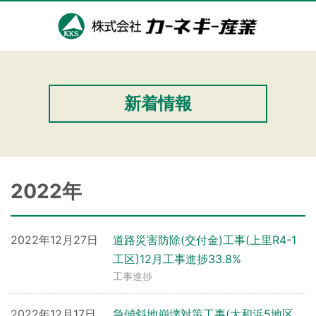
新着情報
2022年
2022年12月27日
道路災害防除(交付金)工事(上里R4-1
工区)12月工事進捗33.8%
工事進捗
2022年12月17日
急傾斜地崩壊対策工事(大和浜5地区