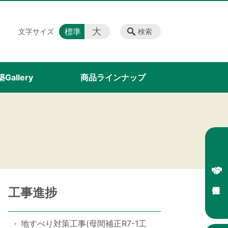
大
標準
文字サイズ
検索
Gallery
商品ラインナップ
工事進捗
地すべり対策工事(母間補正R7-1工