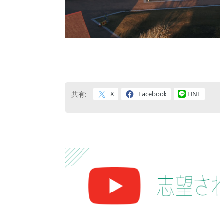
X
Facebook
LINE
共有: