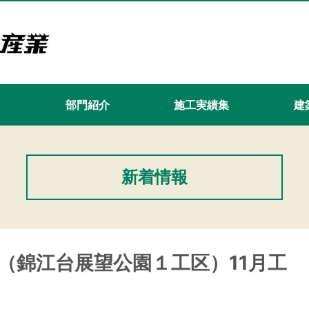
て
部門紹介
施工実績集
建築
新着情報
（錦江台展望公園１工区）11月工