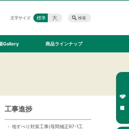
大
標準
文字サイズ
検索
Gallery
商品ラインナップ
工事進捗
地すべり対策工事(母間補正R7-1工