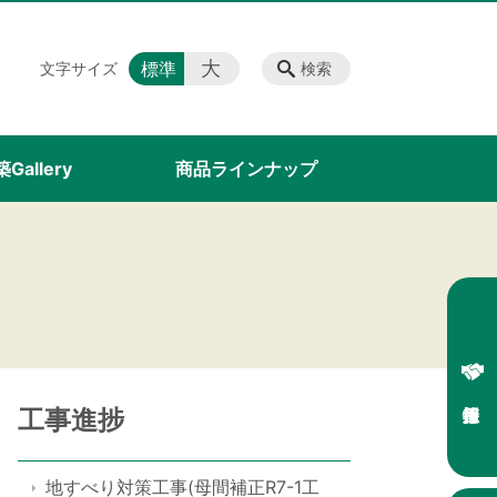
大
標準
文字サイズ
検索
Gallery
商品ラインナップ
工事進捗
地すべり対策工事(母間補正R7-1工