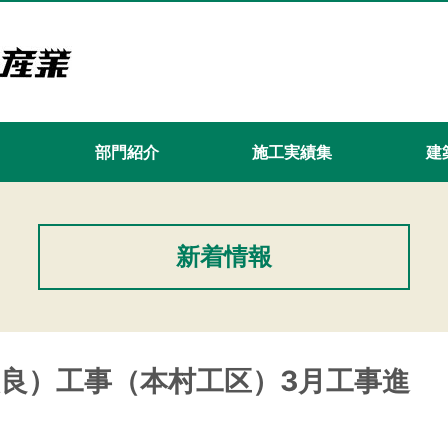
て
部門紹介
施工実績集
建築
新着情報
改良）工事（本村工区）3月工事進