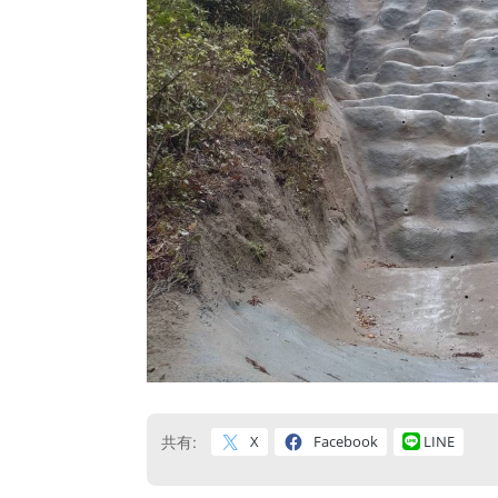
X
Facebook
LINE
共有: