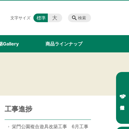
大
標準
文字サイズ
検索
Gallery
商品ラインナップ
工事進捗
栄門公園複合遊具改築工事 6月工事