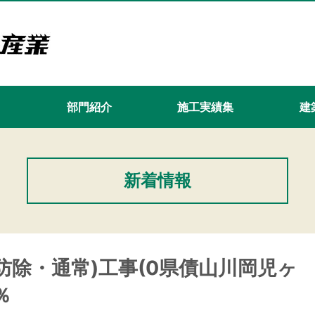
て
部門紹介
施工実績集
建築
新着情報
防除・通常)工事(0県債山川岡児ヶ
％