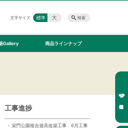
大
標準
文字サイズ
検索
Gallery
商品ラインナップ
工事進捗
栄門公園複合遊具改築工事 6月工事