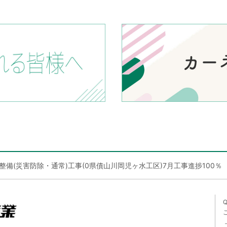
整備(災害防除・通常)工事(0県債山川岡児ヶ水工区)7月工事進捗100％