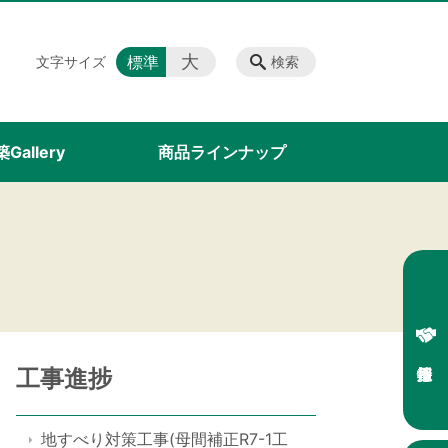
大
標準
文字サイズ
検索
Gallery
商品ラインナップ
工事進捗
地すべり対策工事(母間補正R7-1工