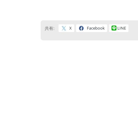
X
Facebook
LINE
共有: