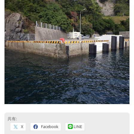
共有:
X
Facebook
LINE