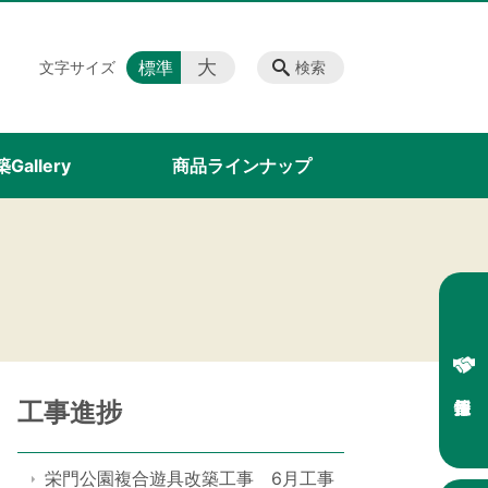
大
標準
文字サイズ
検索
Gallery
商品ラインナップ
工事進捗
栄門公園複合遊具改築工事 6月工事