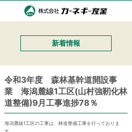
新着情報
令和3年度 森林基幹道開設事
業 海潟麓線1工区(山村強靭化林
道整備)9月工事進捗78％
海潟麓線1工区の工事は、林道整備工事を行っておりま
す。