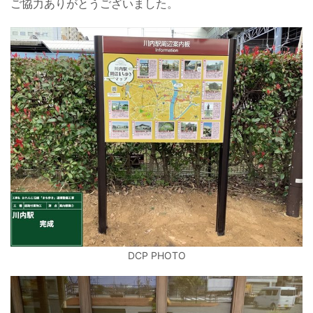
ご協力ありがとうございました。
DCP PHOTO