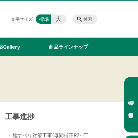
大
標準
文字サイズ
検索
Gallery
商品ラインナップ
工事進捗
地すべり対策工事(母間補正R7-1工