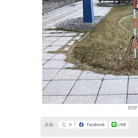
DCP
X
Facebook
LINE
共有: