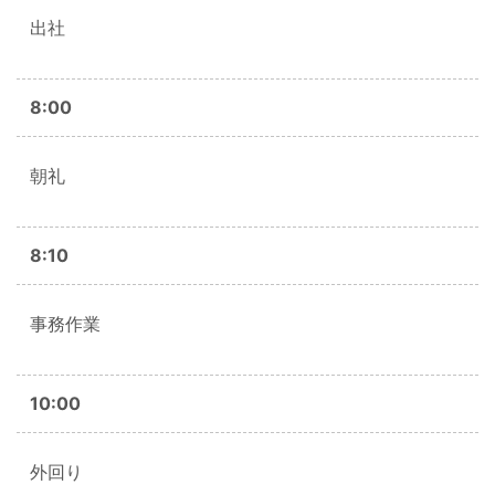
出社
8:00
朝礼
8:10
事務作業
10:00
外回り