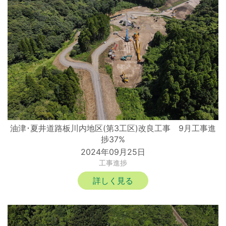
油津･夏井道路板川内地区(第3工区)改良工事 9月工事進
捗37%
2024年09月25日
工事進捗
詳しく見る