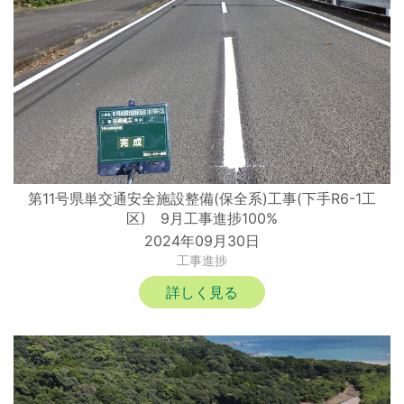
第11号県単交通安全施設整備(保全系)工事(下手R6-1工
区) 9月工事進捗100%
2024年09月30日
工事進捗
詳しく見る