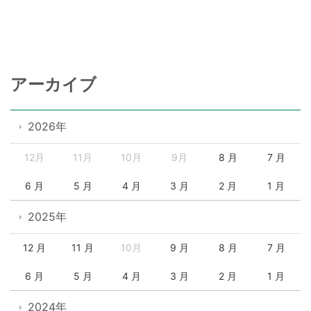
アーカイブ
2026年
12月
11月
10月
9月
8 月
7 月
6 月
5 月
4 月
3 月
2 月
1 月
2025年
12 月
11 月
10月
9 月
8 月
7 月
6 月
5 月
4 月
3 月
2 月
1 月
2024年