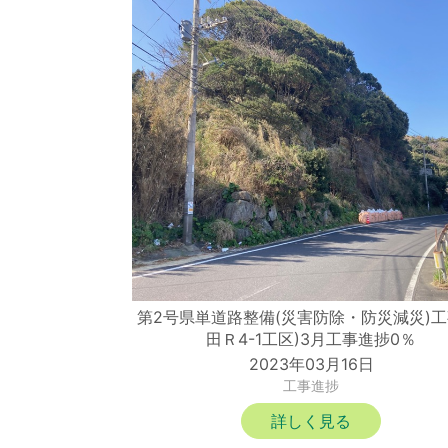
第2号県単道路整備(災害防除・防災減災)工
田Ｒ4-1工区)3月工事進捗0％
2023年03月16日
工事進捗
詳しく見る