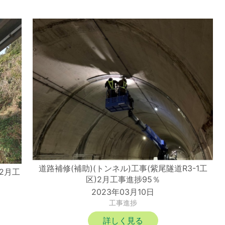
道路補修(補助)(トンネル)工事(紫尾隧道R3-1工
)2月工
区)2月工事進捗95％
2023年03月10日
工事進捗
詳しく見る