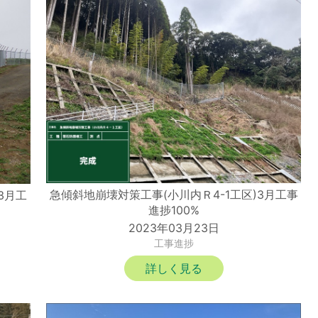
急傾斜地崩壊対策工事(小川内Ｒ4-1工区)3月工事
3月工
進捗100%
2023年03月23日
工事進捗
詳しく見る