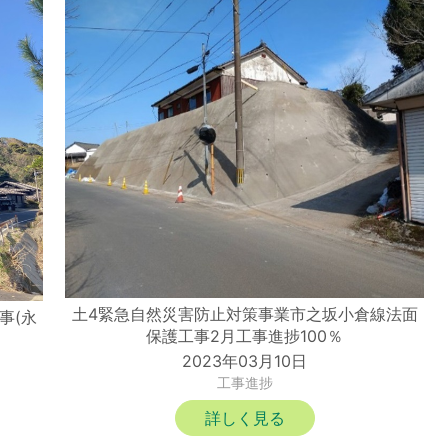
土4緊急自然災害防止対策事業市之坂小倉線法面
事(永
保護工事2月工事進捗100％
2023年03月10日
工事進捗
詳しく見る