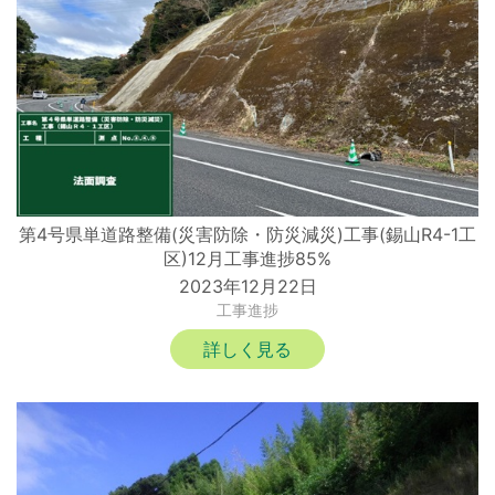
第4号県単道路整備(災害防除・防災減災)工事(錫山R4-1工
区)12月工事進捗85%
2023年12月22日
工事進捗
詳しく見る