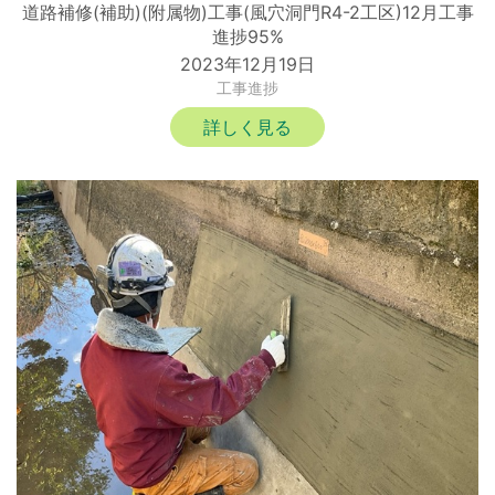
道路補修(補助)(附属物)工事(風穴洞門R4-2工区)12月工事
進捗95%
2023年12月19日
工事進捗
詳しく見る