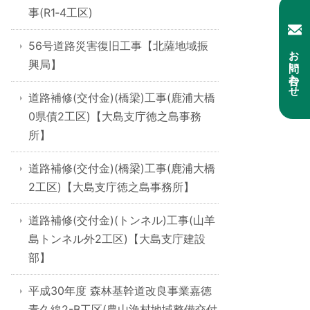
事(R1‐4工区)
56号道路災害復旧工事【北薩地域振
お問い合わせ
興局】
道路補修(交付金)(橋梁)工事(鹿浦大橋
0県債2工区)【大島支庁徳之島事務
所】
道路補修(交付金)(橋梁)工事(鹿浦大橋
2工区)【大島支庁徳之島事務所】
道路補修(交付金)(トンネル)工事(山羊
島トンネル外2工区)【大島支庁建設
部】
平成30年度 森林基幹道改良事業嘉徳
青久線2-B工区(農山漁村地域整備交付