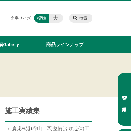
大
標準
文字サイズ
検索
Gallery
商品ラインナップ
施工実績集
鹿児島港(谷山二区)整備(ふ頭起債)工