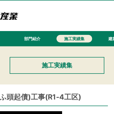
て
部門紹介
施工実績集
建築
施工実績集
ふ頭起債)工事(R1‐4工区)