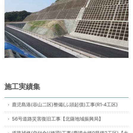
施工実績集
鹿児島港(谷山二区)整備(ふ頭起債)工事(R1‐4工区)
56号道路災害復旧工事【北薩地域振興局】